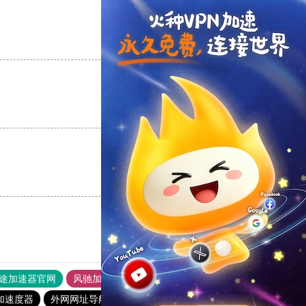
支持
[0]
反对
[0]
支持
[0]
反对
[0]
支持
[0]
反对
[0]
途加速器官网
风驰加速器
旋风加速器
加速度器
外网网址导航
软件中心
雷霆加速
狂飙加速器