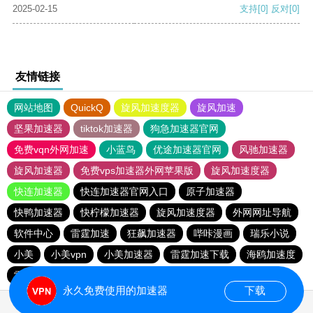
2025-02-15
支持
[0]
反对
[0]
友情链接
网站地图
QuickQ
旋风加速度器
旋风加速
坚果加速器
tiktok加速器
狗急加速器官网
免费vqn外网加速
小蓝鸟
优途加速器官网
风驰加速器
旋风加速器
免费vps加速器外网苹果版
旋风加速度器
快连加速器
快连加速器官网入口
原子加速器
快鸭加速器
快柠檬加速器
旋风加速度器
外网网址导航
软件中心
雷霆加速
狂飙加速器
哔咔漫画
瑞乐小说
小美
小美vpn
小美加速器
雷霆加速下载
海鸥加速度
雷霆加速版ins
海鸥加速器下载
雷霆加速
永久免费使用的加速器
下载