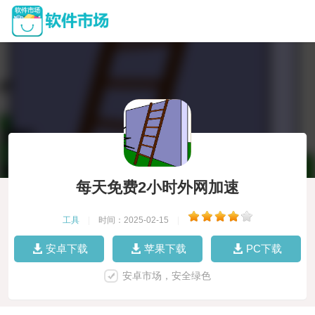
每天免费2小时外网加速
工具
|
时间：2025-02-15
|
安卓下载
苹果下载
PC下载
安卓市场，安全绿色