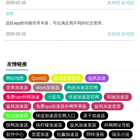
2025-02-16
支持
[0]
反对
[0]
游客
这款app的功能非常丰富，可以满足我不同的社交需求。
2025-02-16
支持
[0]
反对
[0]
友情链接
网站地图
QuickQ
旋风加速度器
旋风加速
坚果加速器
tiktok加速器
狗急加速器官网
免费vqn外网加速
小蓝鸟
优途加速器官网
风驰加速器
旋风加速器
免费vps加速器外网苹果版
旋风加速度器
快连加速器
快连加速器官网入口
原子加速器
快鸭加速器
快柠檬加速器
旋风加速度器
外网网址导航
软件中心
雷霆加速
狂飙加速器
哔咔漫画
瑞乐小说