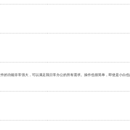
软件的功能非常强大，可以满足我日常办公的所有需求。操作也很简单，即使是小白也