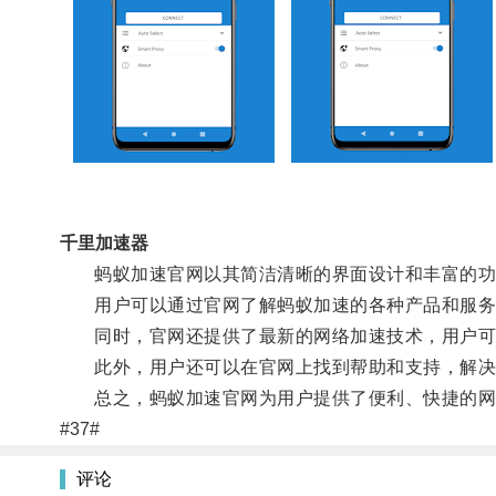
千里加速器
蚂蚁加速官网以其简洁清晰的界面设计和丰富的功
用户可以通过官网了解蚂蚁加速的各种产品和服务
同时，官网还提供了最新的网络加速技术，用户可
此外，用户还可以在官网上找到帮助和支持，解决
总之，蚂蚁加速官网为用户提供了便利、快捷的网
#37#
评论