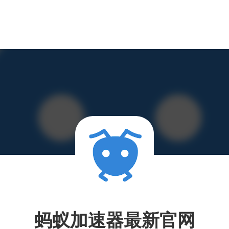
蚂蚁加速器最新官网