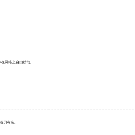
你在网络上自由移动。
中游刃有余。