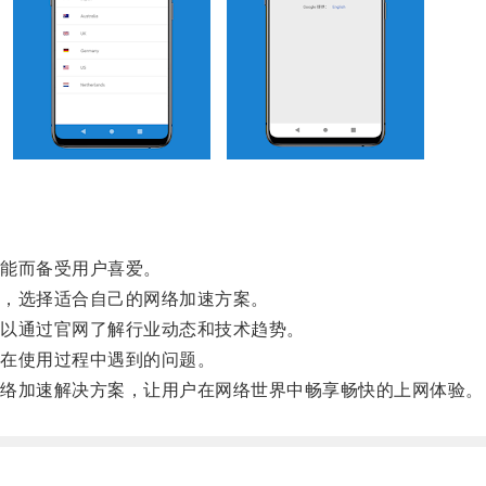
能而备受用户喜爱。
，选择适合自己的网络加速方案。
以通过官网了解行业动态和技术趋势。
在使用过程中遇到的问题。
络加速解决方案，让用户在网络世界中畅享畅快的上网体验。