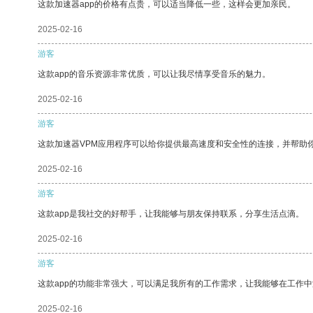
这款加速器app的价格有点贵，可以适当降低一些，这样会更加亲民。
2025-02-16
游客
这款app的音乐资源非常优质，可以让我尽情享受音乐的魅力。
2025-02-16
游客
这款加速器VPM应用程序可以给你提供最高速度和安全性的连接，并帮助
2025-02-16
游客
这款app是我社交的好帮手，让我能够与朋友保持联系，分享生活点滴。
2025-02-16
游客
这款app的功能非常强大，可以满足我所有的工作需求，让我能够在工作
2025-02-16