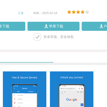
工具
|
时间：2025-02-16
|
卓下载
苹果下载
安卓市场，安全绿色