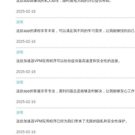
这款app就像我的私人助理，随时随地为我的办公提供帮助。
2025-02-16
游客
这款app的课程非常丰富，可以满足我不同的学习需求，让我能够找到自
2025-02-16
游客
这款加速器VPM应用程序可以给你提供最高速度和安全性的连接。
2025-02-16
游客
这款app的客服非常专业，遇到问题总是能够及时解决，让我能够安心工作
2025-02-16
游客
这款加速器VPM应用程序已经为我们带来了无限的隐私和安全性保护。
2025-02-16