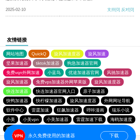
2025-02-10
支持
[0]
反对
[0]
友情链接
网站地图
QuickQ
旋风加速度器
旋风加速
坚果加速器
tiktok加速器
狗急加速器官网
免费vqn外网加速
小蓝鸟
优途加速器官网
风驰加速器
旋风加速器
免费vps加速器外网苹果版
旋风加速度器
快连加速器
快连加速器官网入口
原子加速器
快鸭加速器
快柠檬加速器
旋风加速度器
外网网址导航
软件中心
雷霆加速
狂飙加速器
哔咔漫画
瑞乐小说
小美
小美vpn
小美加速器
雷霆加速下载
海鸥加速度
雷霆加速版ins
海鸥加速器下载
雷霆加速
永久免费使用的加速器
下载