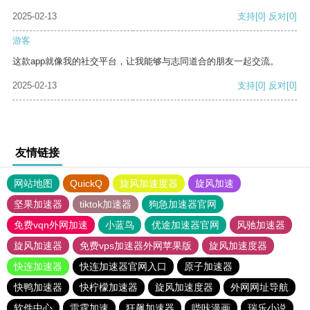
2025-02-13
支持
[0]
反对
[0]
游客
这款app就像我的社交平台，让我能够与志同道合的朋友一起交流。
2025-02-13
支持
[0]
反对
[0]
友情链接
网站地图
QuickQ
旋风加速度器
旋风加速
坚果加速器
tiktok加速器
狗急加速器官网
免费vqn外网加速
小蓝鸟
优途加速器官网
风驰加速器
旋风加速器
免费vps加速器外网苹果版
旋风加速度器
快连加速器
快连加速器官网入口
原子加速器
快鸭加速器
快柠檬加速器
旋风加速度器
外网网址导航
软件中心
雷霆加速
狂飙加速器
哔咔漫画
瑞乐小说