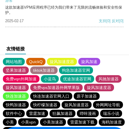
游客
这款加速器VPM应用程序已经为我们带来了无限的流畅体验和安全性保
护。
2025-02-17
支持
[0]
反对
[0]
友情链接
网站地图
QuickQ
旋风加速度器
旋风加速
坚果加速器
tiktok加速器
狗急加速器官网
免费vqn外网加速
小蓝鸟
优途加速器官网
风驰加速器
旋风加速器
免费vps加速器外网苹果版
旋风加速度器
快连加速器
快连加速器官网入口
原子加速器
快鸭加速器
快柠檬加速器
旋风加速度器
外网网址导航
软件中心
雷霆加速
狂飙加速器
哔咔漫画
瑞乐小说
小美
小美vpn
小美加速器
雷霆加速下载
海鸥加速度