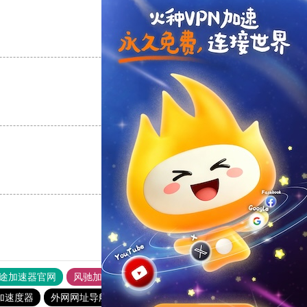
支持
[0]
反对
[0]
支持
[0]
反对
[0]
支持
[0]
反对
[0]
途加速器官网
风驰加速器
旋风加速器
加速度器
外网网址导航
软件中心
雷霆加速
狂飙加速器