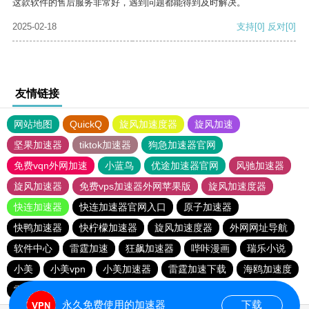
这款软件的售后服务非常好，遇到问题都能得到及时解决。
2025-02-18
支持
[0]
反对
[0]
友情链接
网站地图
QuickQ
旋风加速度器
旋风加速
坚果加速器
tiktok加速器
狗急加速器官网
免费vqn外网加速
小蓝鸟
优途加速器官网
风驰加速器
旋风加速器
免费vps加速器外网苹果版
旋风加速度器
快连加速器
快连加速器官网入口
原子加速器
快鸭加速器
快柠檬加速器
旋风加速度器
外网网址导航
软件中心
雷霆加速
狂飙加速器
哔咔漫画
瑞乐小说
小美
小美vpn
小美加速器
雷霆加速下载
海鸥加速度
雷霆加速版ins
海鸥加速器下载
雷霆加速
永久免费使用的加速器
下载