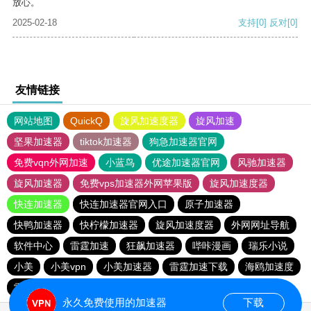
放心。
2025-02-18
支持
[0]
反对
[0]
友情链接
网站地图
QuickQ
旋风加速度器
旋风加速
坚果加速器
tiktok加速器
狗急加速器官网
免费vqn外网加速
小蓝鸟
优途加速器官网
风驰加速器
旋风加速器
免费vps加速器外网苹果版
旋风加速度器
快连加速器
快连加速器官网入口
原子加速器
快鸭加速器
快柠檬加速器
旋风加速度器
外网网址导航
软件中心
雷霆加速
狂飙加速器
哔咔漫画
瑞乐小说
小美
小美vpn
小美加速器
雷霆加速下载
海鸥加速度
雷霆加速版ins
海鸥加速器下载
雷霆加速
永久免费使用的加速器
下载